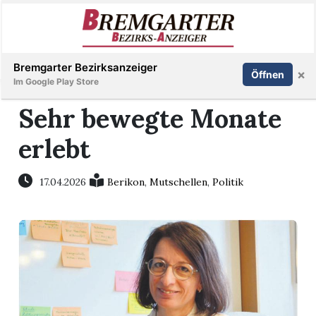
Inserieren
Abonnieren
Anmelden
Bremgarter Bezirksanzeiger
×
Öffnen
Im Google Play Store
Sehr bewegte Monate
erlebt
Immobilien
Veranstaltungen
17.04.2026
Berikon
,
Mutschellen
,
Politik
Stellen
E-
Paper
Newsletter