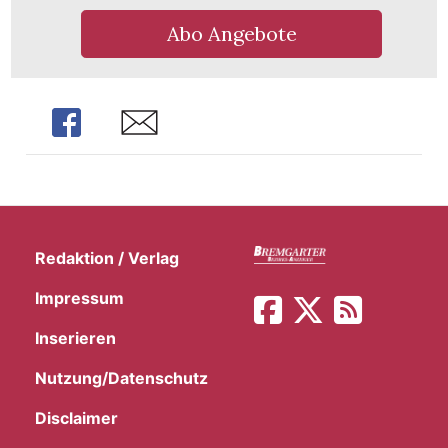
t
Abo Angebote
Share
Share
Redaktion / Verlag
Impressum
Inserieren
en
Nutzung/Datenschutz
Disclaimer
n