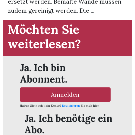
ersetzt werden. Bemalte Wände müssen
zudem gereinigt werden. Die ...
App
Möchten Sie
gion
weiterlesen?
emgarten
Bremgarten
Ja. Ich bin
Abonnent.
gion
Anmelden
Haben Sie noch kein Konto?
Registrieren
Sie sich hier
emgarten
Ja. Ich benötige ein
Abo.