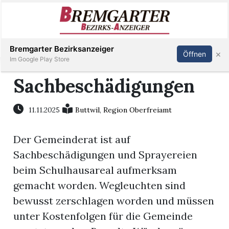
Inserieren
Abonnieren
Anmelden
Bremgarter Bezirksanzeiger
×
Öffnen
Im Google Play Store
Sachbeschädigungen
Immobilien
11.11.2025
Buttwil
,
Region Oberfreiamt
Veranstaltungen
Der Gemeinderat ist auf
Sachbeschädigungen und Sprayereien
Stellen
beim Schulhausareal aufmerksam
gemacht worden. Wegleuchten sind
E-
bewusst zerschlagen worden und müssen
Paper
unter Kostenfolgen für die Gemeinde
Newsletter