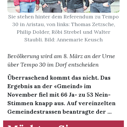
App
Sie stehen hinter dem Referendum zu Tempo
30 in Aristau, von links: Thomas Zetzsche,
gion
Philip Dolder, Röbi Strebel und Walter
emgarten
Staubli. Bild: Annemarie Keusch
Bevölkerung wird am 8. März an der Urne
Bremgarten
über Tempo 30 im Dorf entscheiden
Überraschend kommt das nicht. Das
Ergebnis an der «Gmeind» im
gion
November fiel mit 66 Ja- zu 53 Nein-
emgarten
Stimmen knapp aus. Auf vereinzelten
Gemeindestrassen beantragte der ...