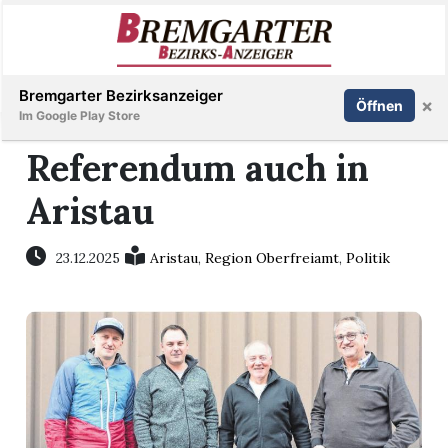
Inserieren
Abonnieren
Anmelden
Bremgarter Bezirksanzeiger
×
Öffnen
Im Google Play Store
Referendum auch in
Aristau
Immobilien
Veranstaltungen
23.12.2025
Aristau
,
Region Oberfreiamt
,
Politik
Stellen
E-
Paper
Newsletter