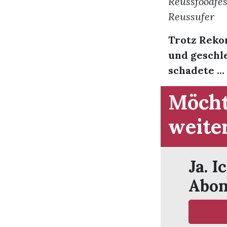
Reussfoodfes
Reussufer
Trotz Reko
und geschl
schadete ...
Möcht
weite
Ja. I
Abon