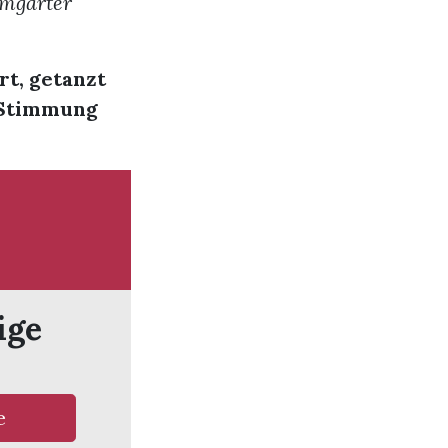
emgarter
t, getanzt
r Stimmung
ige
e