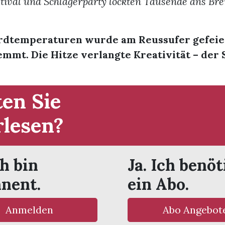
tival und Schlagerparty lockten Tausende ans Br
rdtemperaturen wurde am Reussufer gefeier
emmt. Die Hitze verlangte Kreativität – de
en Sie
rlesen?
ch bin
Ja. Ich benöt
nent.
ein Abo.
Anmelden
Abo Angebot