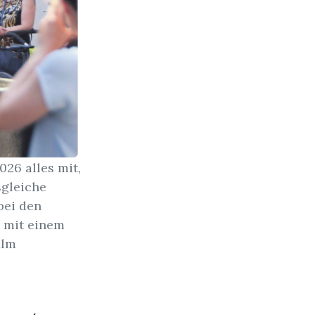
26 alles mit,
sgleiche
bei den
h mit einem
alm