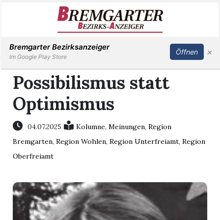
Inserieren
Abonnieren
Anmelden
Bremgarter Bezirksanzeiger
×
Öffnen
Im Google Play Store
Possibilismus statt
Optimismus
Immobilien
Veranstaltungen
04.07.2025
Kolumne
,
Meinungen
,
Region
Bremgarten
,
Region Wohlen
,
Region Unterfreiamt
,
Region
Stellen
Oberfreiamt
E-
Paper
Newsletter