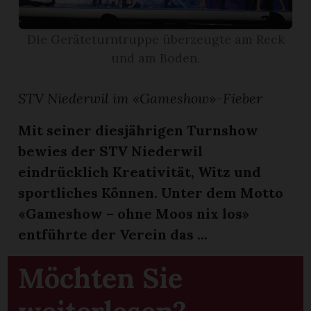
App
Die Geräteturntruppe überzeugte am Reck
und am Boden.
gion
emgarten
STV Niederwil im «Gameshow»-Fieber
Mit seiner diesjährigen Turnshow
Bremgarten
bewies der STV Niederwil
eindrücklich Kreativität, Witz und
sportliches Können. Unter dem Motto
«Gameshow – ohne Moos nix los»
gion
entführte der Verein das ...
emgarten
Möchten Sie