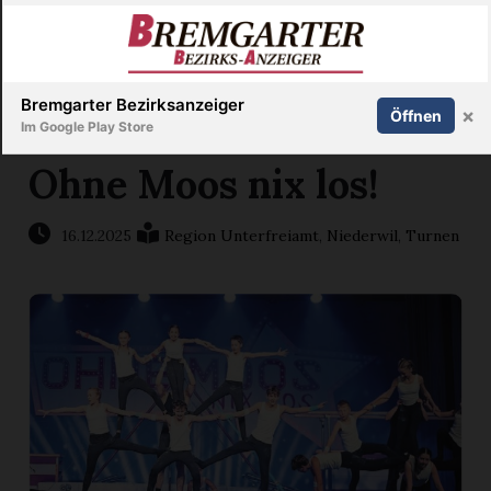
Inserieren
Abonnieren
Anmelden
X
Bremgarter Bezirksanzeiger
×
Öffnen
Im Google Play Store
Ohne Moos nix los!
Immobilien
16.12.2025
Region Unterfreiamt
,
Niederwil
,
Turnen
Veranstaltungen
Stellen
E-
Paper
Newsletter