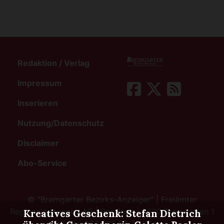
Redaktion / Verlag
Impressum
Inserieren
Nutzung/Datenschutz
Disclaimer
Abo-Service
©
"Bremgarter Bezirks-Anzeiger" | Freiämter
Regionalzeitungen AG | Postfach | 5620 Bremgarten 1
Kreatives Geschenk: Stefan Dietrich
Telefon 056 618 58 70 | Email: