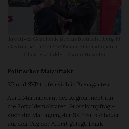
App
gion
Kreatives Geschenk: Stefan Dietrich übergibt
emgarten
Gastrednerin Colette Basler einen «Popcorn-
Chnebel». Bilder: Marco Huwyler
Bremgarten
Politischer Maiauftakt
SP und SVP trafen sich in Bremgarten
gion
Am 1. Mai haben in der Region nicht nur
emgarten
die Sozialdemokraten Grosskampftag –
auch die Maitagung der SVP wurde heuer
auf den Tag der Arbeit gelegt. Dank