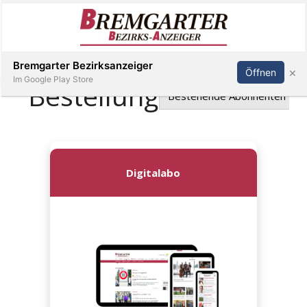
Inserieren
Abonnieren
Anmelden
Bremgarter Bezirksanzeiger
×
Öffnen
Im Google Play Store
Immobilien
Veranstaltungen
Stellen
E-
Paper
Newsletter