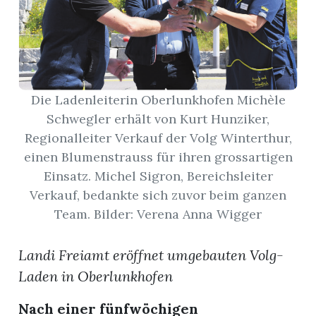
App
gion
emgarten
Die Ladenleiterin Oberlunkhofen Michèle
Schwegler erhält von Kurt Hunziker,
Regionalleiter Verkauf der Volg Winterthur,
Bremgarten
einen Blumenstrauss für ihren grossartigen
Einsatz. Michel Sigron, Bereichsleiter
Verkauf, bedankte sich zuvor beim ganzen
Team. Bilder: Verena Anna Wigger
gion
emgarten
Landi Freiamt eröffnet umgebauten Volg-
Laden in Oberlunkhofen
Nach einer fünfwöchigen