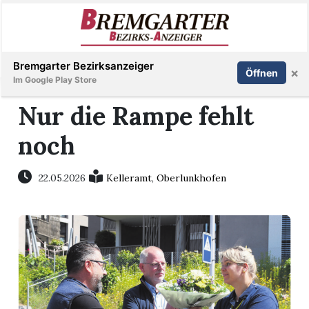
Inserieren
Abonnieren
Anmelden
Bremgarter Bezirksanzeiger
×
Öffnen
Im Google Play Store
Nur die Rampe fehlt
noch
Immobilien
Veranstaltungen
22.05.2026
Kelleramt
,
Oberlunkhofen
Stellen
E-
Paper
Newsletter