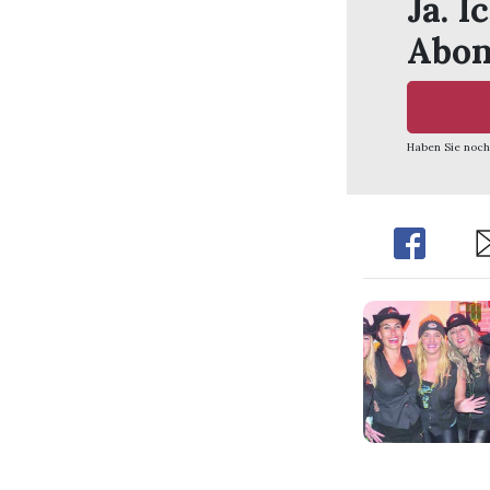
Ja. I
Abon
Haben Sie noch
Share
Sh