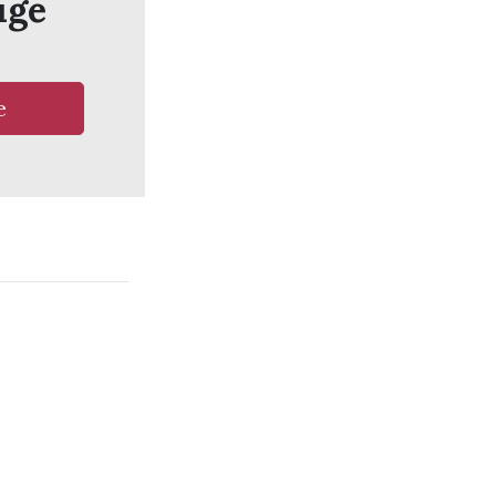
ige
e