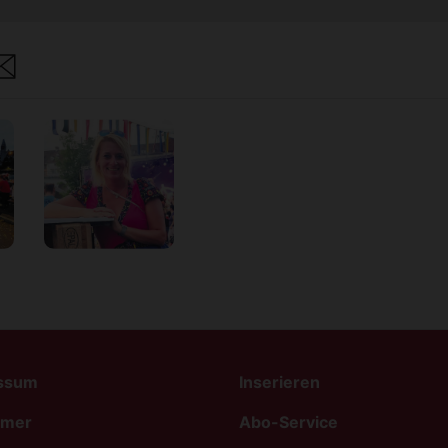
are
ssum
Inserieren
imer
Abo-Service