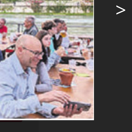
>
 an sein
ne
ige
e