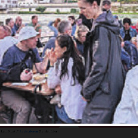
 Reussfoodfestivals steht
Monaten ist es wieder so weit – Bremgarten lädt
Flussufer zum viertägigen Reussfoodfestival. Ei
 aus Musik und Gaumenfreuden, die ...
en Sie
rlesen?
ch bin
Ja. Ich benöt
nent.
ein Abo.
Anmelden
Abo Angebot
 kein Konto?
Registrieren
Sie sich hier