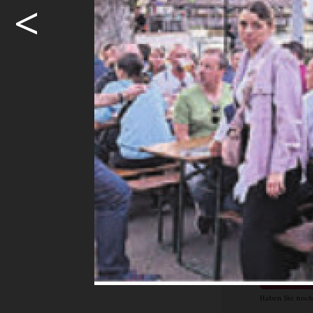
<
Programm des
In gut zwei 
pittoreskes 
Kombination
Möcht
weite
Ja. I
Abon
Haben Sie noch