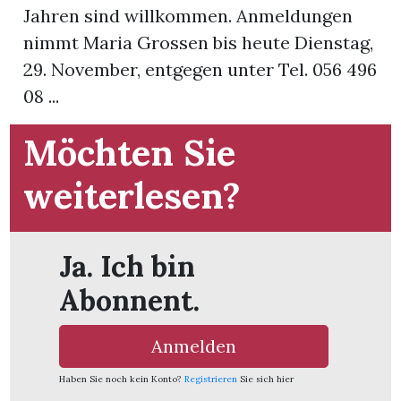
Jahren sind willkommen. Anmeldungen
nimmt Maria Grossen bis heute Dienstag,
App
29. November, entgegen unter Tel. 056 496
gion
08 ...
emgarten
Möchten Sie
weiterlesen?
Bremgarten
Ja. Ich bin
gion
Abonnent.
emgarten
Anmelden
Haben Sie noch kein Konto?
Registrieren
Sie sich hier