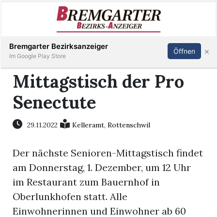
Inserieren
Abonnieren
Anmelden
Bremgarter Bezirksanzeiger
×
Öffnen
Im Google Play Store
Mittagstisch der Pro
Senectute
Immobilien
Veranstaltungen
29.11.2022
Kelleramt
,
Rottenschwil
Der nächste Senioren-Mittagstisch findet
Stellen
am Donnerstag, 1. Dezember, um 12 Uhr
E-
im Restaurant zum Bauernhof in
Paper
Oberlunkhofen statt. Alle
Einwohnerinnen und Einwohner ab 60
Newsletter