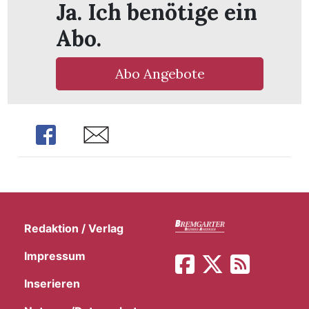
Ja. Ich benötige ein
t
Abo.
Abo Angebote
Share
Share
Redaktion / Verlag
en
Impressum
Inserieren
n