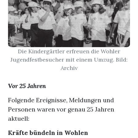
App
gion
emgarten
Die Kindergärtler erfreuen die Wohler
Jugendfestbesucher mit einem Umzug. Bild:
Bremgarten
Archiv
Vor 25 Jahren
gion
Folgende Ereignisse, Meldungen und
Personen waren vor genau 25 Jahren
emgarten
aktuell:
Kräfte bündeln in Wohlen