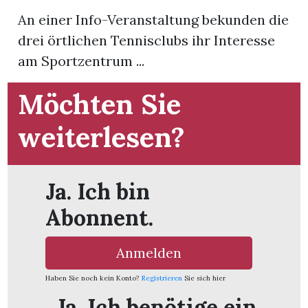
t
An einer Info-Veranstaltung bekunden die
drei örtlichen Tennisclubs ihr Interesse
am Sportzentrum ...
Möchten Sie
weiterlesen?
Ja. Ich bin
Abonnent.
en
Anmelden
Haben Sie noch kein Konto?
Registrieren
Sie sich hier
n
Ja. Ich benötige ein