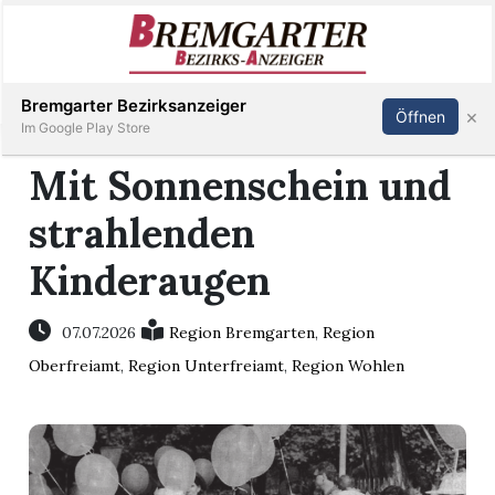
Inserieren
Abonnieren
Anmelden
Bremgarter Bezirksanzeiger
×
Öffnen
Im Google Play Store
Mit Sonnenschein und
strahlenden
Immobilien
Kinderaugen
Veranstaltungen
07.07.2026
Region Bremgarten
,
Region
Stellen
Oberfreiamt
,
Region Unterfreiamt
,
Region Wohlen
E-
Paper
Newsletter