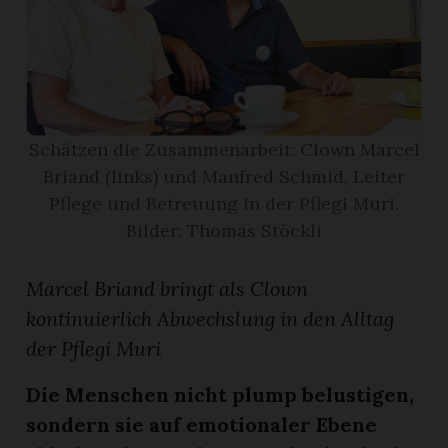
App
gion
emgarten
Schätzen die Zusammenarbeit: Clown Marcel
Briand (links) und Manfred Schmid, Leiter
Pflege und Betreuung in der Pflegi Muri.
Bremgarten
Bilder: Thomas Stöckli
Marcel Briand bringt als Clown
gion
kontinuierlich Abwechslung in den Alltag
der Pflegi Muri
emgarten
Die Menschen nicht plump belustigen,
sondern sie auf emotionaler Ebene