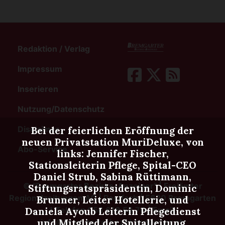
Redaktion / Verlag
Impressum
Inserieren
Nutzung/Datenschutz
Disclaimer
Bei der feierlichen Eröffnung der
neuen Privatstation MuriDeluxe, von
Abo-Service
links: Jennifer Fischer,
Stationsleiterin Pflege, Spital-CEO
Daniel Strub, Sabina Rüttimann,
©
"Bremgarter Bezirks-Anzeiger" | Freiämter
Stiftungsratspräsidentin, Dominic
Regionalzeitungen AG | Postfach | 5620 Bremgarten
Brunner, Leiter Hotellerie, und
1 Telefon 056 618 58 70 | Email:
Daniela Ayoub Leiterin Pflegedienst
info@bremgarterbezirksanzeiger.ch
und Mitglied der Spitalleitung.