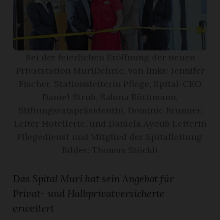
App
gion
Bei der feierlichen Eröffnung der neuen
emgarten
Privatstation MuriDeluxe, von links: Jennifer
Fischer, Stationsleiterin Pflege, Spital-CEO
Daniel Strub, Sabina Rüttimann,
Bremgarten
Stiftungsratspräsidentin, Dominic Brunner,
Leiter Hotellerie, und Daniela Ayoub Leiterin
Pflegedienst und Mitglied der Spitalleitung.
Bilder: Thomas Stöckli
gion
emgarten
Das Spital Muri hat sein Angebot für
Privat- und Halbprivatversicherte
erweitert