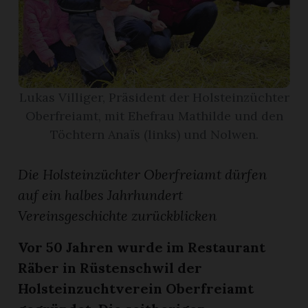
App
gion
emgarten
Lukas Villiger, Präsident der Holsteinzüchter
Oberfreiamt, mit Ehefrau Mathilde und den
Töchtern Anaïs (links) und Nolwen.
Bremgarten
Die Holsteinzüchter Oberfreiamt dürfen
auf ein halbes Jahrhundert
gion
Vereinsgeschichte zurückblicken
emgarten
Vor 50 Jahren wurde im Restaurant
Räber in Rüstenschwil der
Holsteinzuchtverein Oberfreiamt