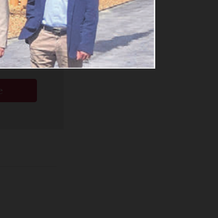
ige
e