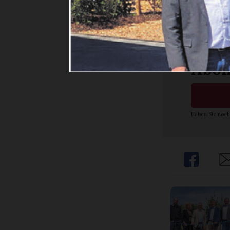
weite
Ja. I
Abon
Haben Sie noch
Share
Sh