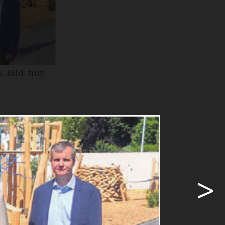
 Bild: huy
ihung
 nun ein
und eine
>