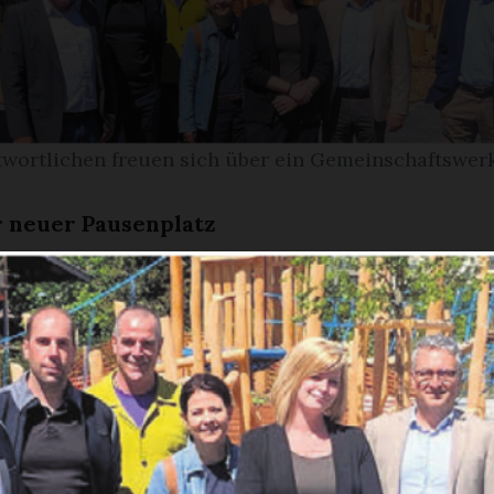
twortlichen freuen sich über ein Gemeinschaftswerk.
 neuer Pausenplatz
rten und St. Josef-Stiftung freuen sich auf Einwe
 schnöder Parkplatz vor dem Schulhaus lag, ist
ehnlicher Ort der Begegnung entstanden. Für r
en Sie