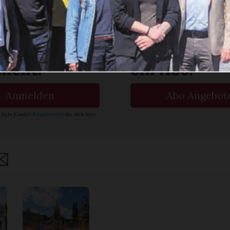
rlesen?
ch bin
Ja. Ich benöt
nent.
ein Abo.
Anmelden
Abo Angebot
 kein Konto?
Registrieren
Sie sich hier
are