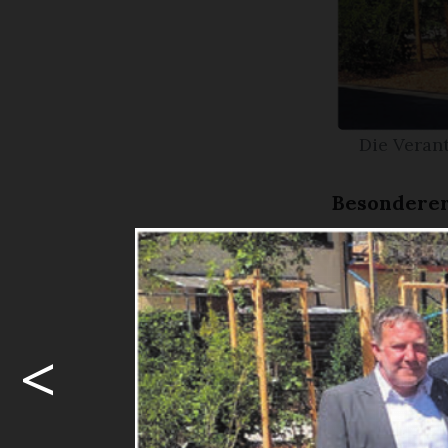
Die Veran
Besonderer
Stadt Bremga
Wo lange ein
überaus ans
<
Million ...
Möcht