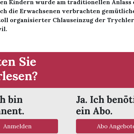
den Kindern wurde am traditionellen Anlass
uch die Erwachsenen verbrachten gemütlich
toll organisierter Chlauseinzug der Trychl
il.
en Sie
rlesen?
ch bin
Ja. Ich benöt
nent.
ein Abo.
Anmelden
Abo Angebot