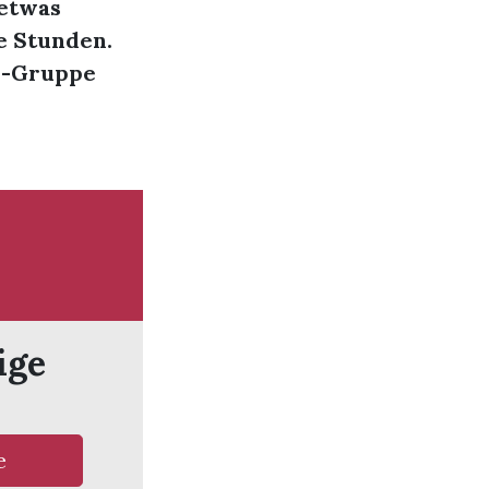
 etwas
e Stunden.
er-Gruppe
ige
e