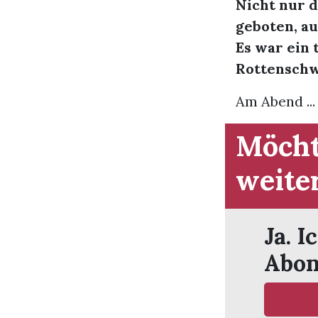
Nicht nur 
geboten, a
Es war ein 
Rottenschw
Am Abend ...
Möcht
weite
Ja. I
Abon