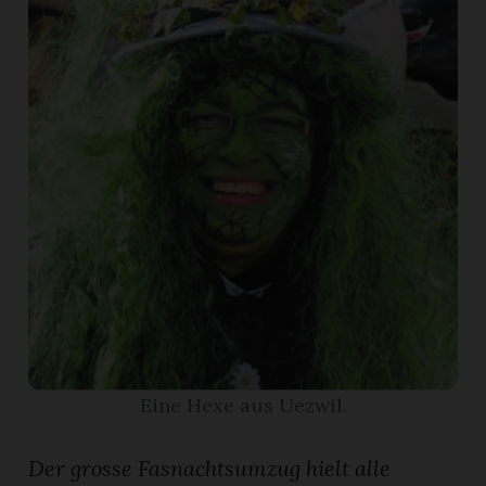
App
gion
emgarten
Bremgarten
gion
emgarten
Eine Hexe aus Uezwil.
Der grosse Fasnachtsumzug hielt alle