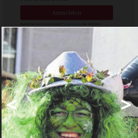
Anmelden
Haben Sie noch kein Konto?
Registrieren
Sie sich hier
Ja. Ich benötige ein
Abo.
Abo Angebote
Share
Share
<
>