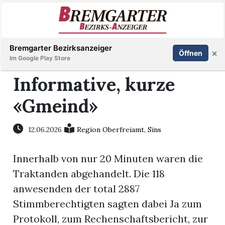
Inserieren
Abonnieren
Anmelden
Bremgarter Bezirksanzeiger
×
Öffnen
Im Google Play Store
Informative, kurze
«Gmeind»
Immobilien
Veranstaltungen
12.06.2026
Region Oberfreiamt
,
Sins
Innerhalb von nur 20 Minuten waren die
Stellen
Traktanden abgehandelt. Die 118
E-
anwesenden der total 2887
Paper
Stimmberechtigten sagten dabei Ja zum
Protokoll, zum Rechenschaftsbericht, zur
Newsletter