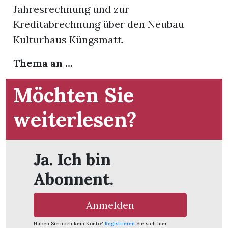
Jahresrechnung und zur
Kreditabrechnung über den Neubau
App
Kulturhaus Küngsmatt.
gion
Thema an ...
emgarten
Möchten Sie
Bremgarten
weiterlesen?
Ja. Ich bin
gion
Abonnent.
emgarten
Anmelden
Haben Sie noch kein Konto?
Registrieren
Sie sich hier