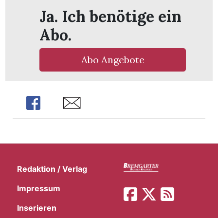
t
Ja. Ich benötige ein
Abo.
Abo Angebote
Share
Share
Redaktion / Verlag
en
Impressum
n
Inserieren