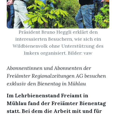
App
gion
Präsident Bruno Heggli erklärt den
emgarten
interessierten Besuchern, wie sich ein
Wildbienenvolk ohne Unterstützung des
Imkers organisiert. Bilder: vaw
Bremgarten
Abonnentinnen und Abonnenten der
Freiämter Regionalzeitungen AG besuchen
gion
exklusiv den Bienentag in Mühlau
emgarten
Im Lehrbienenstand Freiamt in
Mühlau fand der Freiämter Bienentag
statt. Bei dem die Arbeit mit und für