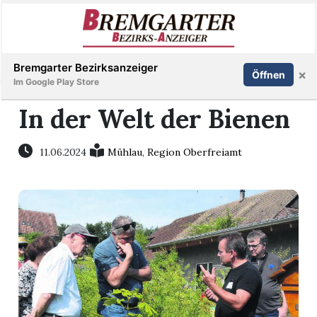
Inserieren
Abonnieren
Anmelden
Bremgarter Bezirksanzeiger
×
Öffnen
Im Google Play Store
In der Welt der Bienen
Immobilien
11.06.2024
Mühlau
,
Region Oberfreiamt
Veranstaltungen
Stellen
E-
Paper
Newsletter