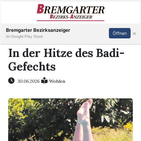
Inserieren
Abonnieren
Anmelden
Bremgarter Bezirksanzeiger
×
Öffnen
Im Google Play Store
In der Hitze des Badi-
Gefechts
Immobilien
Veranstaltungen
30.06.2026
Wohlen
Stellen
E-
Paper
Newsletter