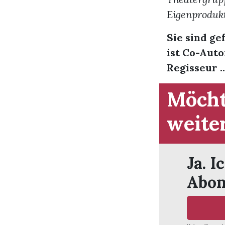
Eigenprodukt
Sie sind ge
ist Co-Auto
Regisseur ..
Möcht
weite
Ja. I
Abon