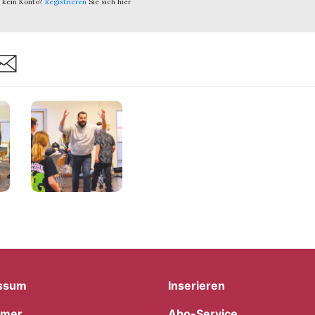
 kein Konto?
Registrieren
Sie sich hier
are
ssum
Inserieren
imer
Abo-Service