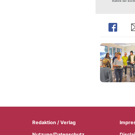
Haben Sie noch
Share
Sh
Redaktion / Verlag
Impre
Nutzung/Datenschutz
Discla