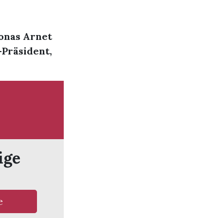
Jonas Arnet
-Präsident,
ige
e