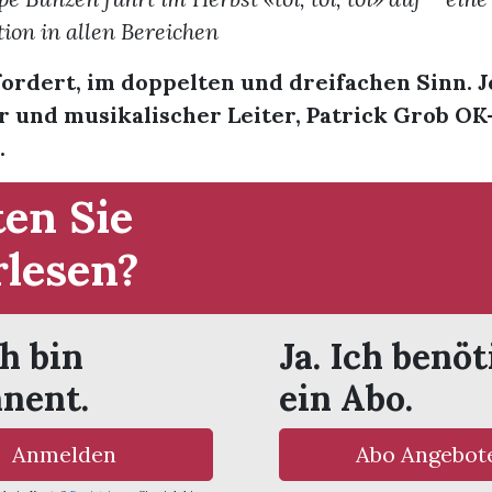
ion in allen Bereichen
fordert, im doppelten und dreifachen Sinn. 
r und musikalischer Leiter, Patrick Grob OK
.
en Sie
rlesen?
ch bin
Ja. Ich benöt
nent.
ein Abo.
Anmelden
Abo Angebot