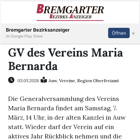
Inserieren
Abonnieren
Anmelden
Bremgarter Bezirksanzeiger
×
Öffnen
Im Google Play Store
GV des Vereins Maria
Bernarda
Immobilien
Veranstaltungen
03.03.2026
Auw
,
Vereine
,
Region Oberfreiamt
Die Generalversammlung des Vereins
Stellen
Maria Bernarda findet am Samstag, 7.
E-
März, 14 Uhr, in der alten Kanzlei in Auw
Paper
statt. Wieder darf der Verein auf ein
aktives Jahr Rückblick nehmen und die
Newsletter