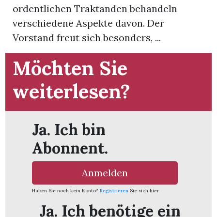
ordentlichen Traktanden behandeln
verschiedene Aspekte davon. Der
App
Vorstand freut sich besonders, ...
gion
Möchten Sie
emgarten
weiterlesen?
Bremgarten
Ja. Ich bin
Abonnent.
gion
Anmelden
emgarten
Haben Sie noch kein Konto?
Registrieren
Sie sich hier
Ja. Ich benötige ein