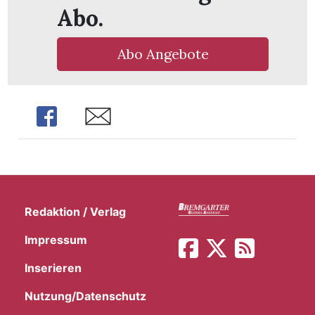
t
Abo.
Abo Angebote
Share
Share
Redaktion / Verlag
Impressum
en
Inserieren
Nutzung/Datenschutz
n