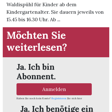
Waldispühl für Kinder ab dem
Kindergartenalter. Sie dauern jeweils von
App
15.45 bis 16.30 Uhr. Ab ...
gion
Möchten Sie
emgarten
weiterlesen?
Bremgarten
Ja. Ich bin
Abonnent.
gion
Anmelden
emgarten
Haben Sie noch kein Konto?
Registrieren
Sie sich hier
Ja. Ich benötige ein