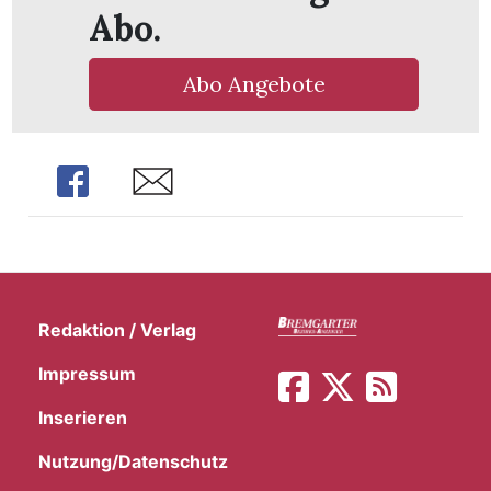
t
Abo.
Abo Angebote
Share
Share
Redaktion / Verlag
Impressum
en
Inserieren
Nutzung/Datenschutz
n