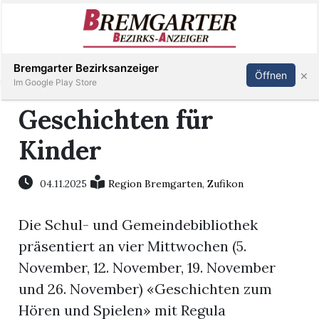
Inserieren
Abonnieren
Anmelden
Bremgarter Bezirksanzeiger
×
Öffnen
Im Google Play Store
Geschichten für
Kinder
Immobilien
Veranstaltungen
04.11.2025
Region Bremgarten
,
Zufikon
Die Schul- und Gemeindebibliothek
Stellen
präsentiert an vier Mittwochen (5.
E-
November, 12. November, 19. November
Paper
und 26. November) «Geschichten zum
Hören und Spielen» mit Regula
Newsletter