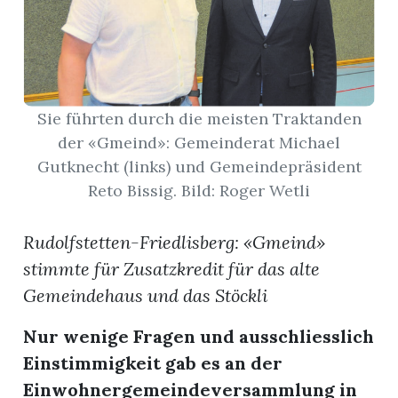
App
gion
Sie führten durch die meisten Traktanden
emgarten
der «Gmeind»: Gemeinderat Michael
Gutknecht (links) und Gemeindepräsident
Bremgarten
Reto Bissig. Bild: Roger Wetli
Rudolfstetten-Friedlisberg: «Gmeind»
stimmte für Zusatzkredit für das alte
gion
Gemeindehaus und das Stöckli
emgarten
Nur wenige Fragen und ausschliesslich
Einstimmigkeit gab es an der
Einwohnergemeindeversammlung in