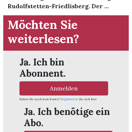
t
Rudolfstetten-Friedlisberg. Der ...
Möchten Sie
weiterlesen?
Ja. Ich bin
Abonnent.
Anmelden
Haben Sie noch kein Konto?
Registrieren
Sie sich hier
en
Ja. Ich benötige ein
Abo.
n