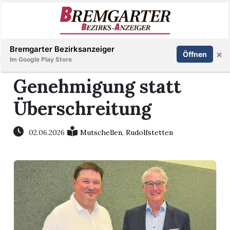
Inserieren
Abonnieren
Anmelden
Bremgarter Bezirksanzeiger
×
Öffnen
Im Google Play Store
Genehmigung statt
Überschreitung
Immobilien
Veranstaltungen
02.06.2026
Mutschellen
,
Rudolfstetten
Stellen
E-
Paper
Newsletter