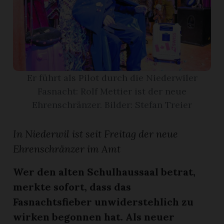
App
gion
emgarten
Er führt als Pilot durch die Niederwiler
Fasnacht: Rolf Mettier ist der neue
Bremgarten
Ehrenschränzer. Bilder: Stefan Treier
In Niederwil ist seit Freitag der neue
Ehrenschränzer im Amt
gion
Wer den alten Schulhaussaal betrat,
emgarten
merkte sofort, dass das
Fasnachtsfieber unwiderstehlich zu
wirken begonnen hat. Als neuer