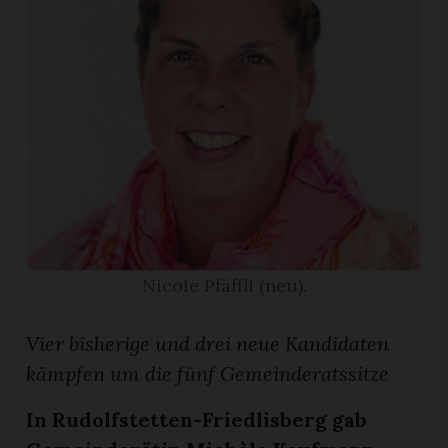
App
gion
emgarten
Bremgarten
Nicole Pfäffli (neu).
gion
Vier bisherige und drei neue Kandidaten
emgarten
kämpfen um die fünf Gemeinderatssitze
In Rudolfstetten-Friedlisberg gab