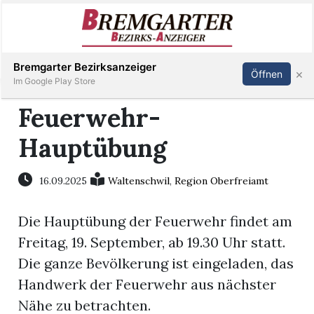
Inserieren
Abonnieren
Anmelden
Bremgarter Bezirksanzeiger
×
Öffnen
Im Google Play Store
Feuerwehr-
Hauptübung
Immobilien
Veranstaltungen
16.09.2025
Waltenschwil
,
Region Oberfreiamt
Die Hauptübung der Feuerwehr findet am
Stellen
Freitag, 19. September, ab 19.30 Uhr statt.
E-
Die ganze Bevölkerung ist eingeladen, das
Paper
Handwerk der Feuerwehr aus nächster
Nähe zu betrachten.
Newsletter