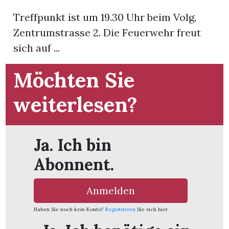
Treffpunkt ist um 19.30 Uhr beim Volg,
App
Zentrumstrasse 2. Die Feuerwehr freut
gion
sich auf ...
emgarten
Möchten Sie
weiterlesen?
Bremgarten
Ja. Ich bin
gion
Abonnent.
emgarten
Anmelden
Haben Sie noch kein Konto?
Registrieren
Sie sich hier