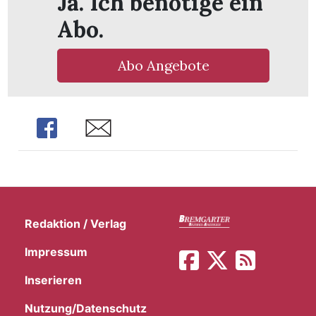
Ja. Ich benötige ein
t
Abo.
Abo Angebote
Share
Share
Redaktion / Verlag
en
Impressum
Inserieren
n
Nutzung/Datenschutz