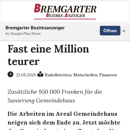
Inserieren
Abonnieren
Anmelden
Bremgarter Bezirksanzeiger
×
Öffnen
Im Google Play Store
Fast eine Million
teurer
Immobilien
Veranstaltungen
22.05.2026
Rudolfstetten
,
Mutschellen
,
Finanzen
Zusätzliche 950 000 Franken für die
Stellen
Sanierung Gemeindehaus
E-
Die Arbeiten im Areal Gemeindehaus
Paper
neigen sich dem Ende zu. Jetzt möchte
Newsletter