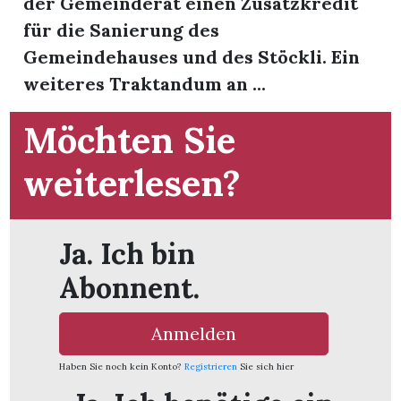
der Gemeinderat einen Zusatzkredit
für die Sanierung des
App
Gemeindehauses und des Stöckli. Ein
gion
weiteres Traktandum an ...
emgarten
Möchten Sie
weiterlesen?
Bremgarten
Ja. Ich bin
gion
Abonnent.
emgarten
Anmelden
Haben Sie noch kein Konto?
Registrieren
Sie sich hier