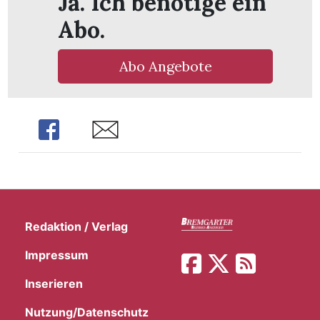
Ja. Ich benötige ein
t
Abo.
Abo Angebote
Share
Share
Redaktion / Verlag
en
Impressum
Inserieren
n
Nutzung/Datenschutz