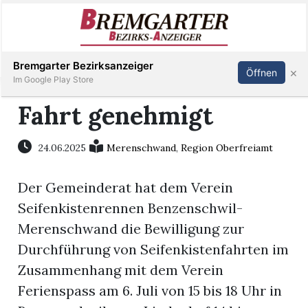
Inserieren
Abonnieren
Anmelden
Bremgarter Bezirksanzeiger
×
Öffnen
Im Google Play Store
Fahrt genehmigt
Immobilien
24.06.2025
Merenschwand
,
Region Oberfreiamt
Veranstaltungen
Der Gemeinderat hat dem Verein
Seifenkistenrennen Benzenschwil-
Stellen
Merenschwand die Bewilligung zur
Durchführung von Seifenkistenfahrten im
E-
Zusammenhang mit dem Verein
Paper
Ferienspass am 6. Juli von 15 bis 18 Uhr in
Newsletter