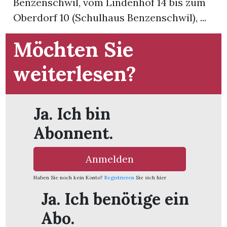
Benzenschwil, vom Lindenhof 14 bis zum
Oberdorf 10 (Schulhaus Benzenschwil), ...
App
Möchten Sie
gion
weiterlesen?
emgarten
Bremgarten
Ja. Ich bin
Abonnent.
gion
Anmelden
Haben Sie noch kein Konto?
Registrieren
Sie sich hier
emgarten
Ja. Ich benötige ein
Abo.