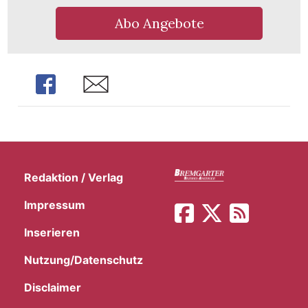
t
Abo Angebote
Share
Share
Redaktion / Verlag
Impressum
Inserieren
en
Nutzung/Datenschutz
Disclaimer
n