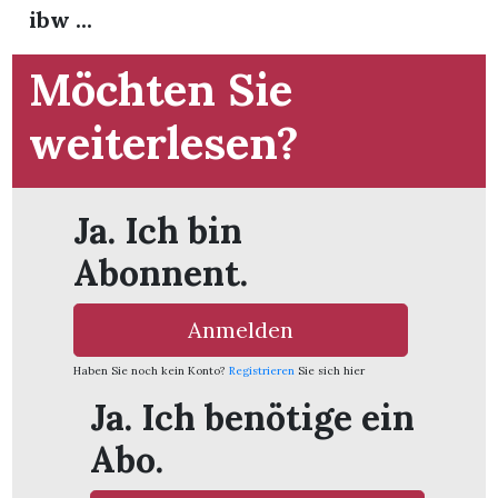
t
ibw ...
Möchten Sie
weiterlesen?
Ja. Ich bin
Abonnent.
Anmelden
Haben Sie noch kein Konto?
Registrieren
Sie sich hier
en
Ja. Ich benötige ein
Abo.
n