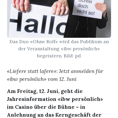
App
gion
emgarten
Das Duo «Ohne Rolf» wird das Publikum an
der Veranstaltung «ibw persönlich»
Bremgarten
begeistern. Bild: pd
«Liefere statt lafere»: Jetzt anmelden für
«ibw persönlich» vom 12. Juni
gion
Am Freitag, 12. Juni, geht die
emgarten
Jahresinformation «ibw persönlich»
im Casino über die Bühne – in
Anlehnung an das Kerngeschäft der