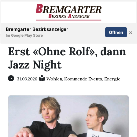
Inserieren
Abonnieren
Anmelden
Bremgarter Bezirksanzeiger
×
Öffnen
Im Google Play Store
Erst «Ohne Rolf», dann
Jazz Night
Immobilien
Veranstaltungen
31.03.2026
Wohlen
,
Kommende Events
,
Energie
Stellen
E-
Paper
Newsletter