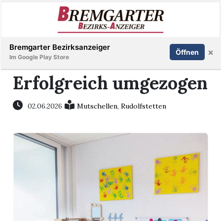
Inserieren
Abonnieren
Anmelden
Bremgarter Bezirksanzeiger
×
Öffnen
Im Google Play Store
Erfolgreich umgezogen
Immobilien
02.06.2026
Mutschellen
,
Rudolfstetten
Veranstaltungen
Stellen
E-
Paper
Newsletter