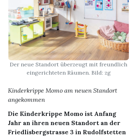
App
gion
emgarten
Bremgarten
Der neue Standort überzeugt mit freundlich
eingerichteten Räumen. Bild: zg
Kinderkrippe Momo am neuen Standort
gion
angekommen
emgarten
Die Kinderkrippe Momo ist Anfang
Jahr an ihren neuen Standort an der
Friedlisbergstrasse 3 in Rudolfstetten