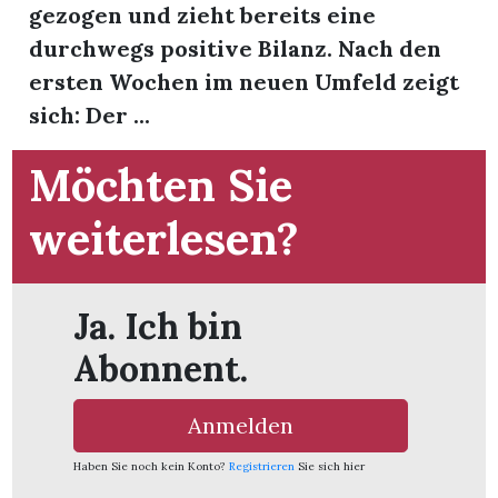
t
gezogen und zieht bereits eine
durchwegs positive Bilanz. Nach den
ersten Wochen im neuen Umfeld zeigt
sich: Der ...
Möchten Sie
weiterlesen?
Ja. Ich bin
Abonnent.
en
Anmelden
Haben Sie noch kein Konto?
Registrieren
Sie sich hier
n