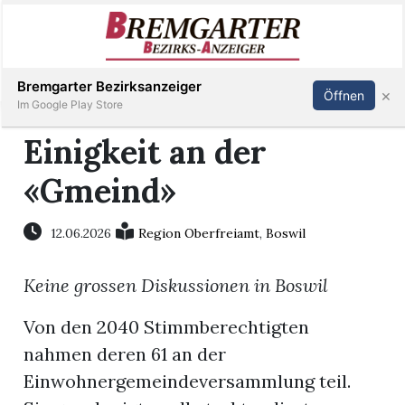
Inserieren
Abonnieren
Anmelden
Bremgarter Bezirksanzeiger
×
Öffnen
Im Google Play Store
Einigkeit an der
«Gmeind»
Immobilien
Veranstaltungen
12.06.2026
Region Oberfreiamt
,
Boswil
Keine grossen Diskussionen in Boswil
Stellen
Von den 2040 Stimmberechtigten
E-
nahmen deren 61 an der
Paper
Einwohnergemeindeversammlung teil.
Newsletter