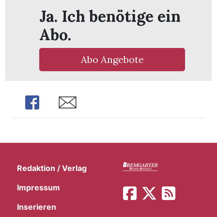
t
Ja. Ich benötige ein
Abo.
Abo Angebote
Share
Share
Redaktion / Verlag
en
Impressum
n
Inserieren