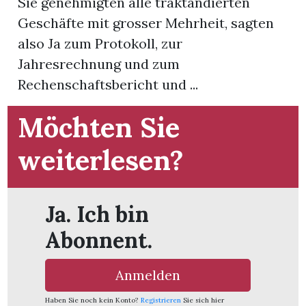
Sie genehmigten alle traktandierten
Geschäfte mit grosser Mehrheit, sagten
App
also Ja zum Protokoll, zur
gion
Jahresrechnung und zum
Rechenschaftsbericht und ...
emgarten
Möchten Sie
Bremgarten
weiterlesen?
Ja. Ich bin
gion
Abonnent.
emgarten
Anmelden
Haben Sie noch kein Konto?
Registrieren
Sie sich hier