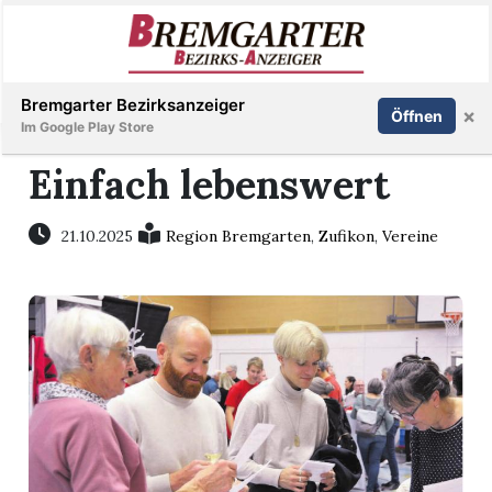
Inserieren
Abonnieren
Anmelden
Bremgarter Bezirksanzeiger
×
Öffnen
Im Google Play Store
Einfach lebenswert
Immobilien
21.10.2025
Region Bremgarten
,
Zufikon
,
Vereine
Veranstaltungen
Stellen
E-
Paper
Newsletter