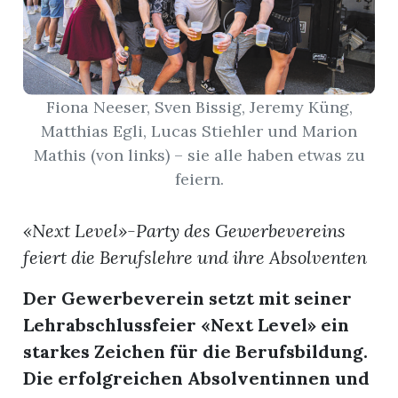
App
gion
Fiona Neeser, Sven Bissig, Jeremy Küng,
emgarten
Matthias Egli, Lucas Stiehler und Marion
Mathis (von links) – sie alle haben etwas zu
feiern.
Bremgarten
«Next Level»-Party des Gewerbevereins
feiert die Berufslehre und ihre Absolventen
gion
Der Gewerbeverein setzt mit seiner
emgarten
Lehrabschlussfeier «Next Level» ein
starkes Zeichen für die Berufsbildung.
Die erfolgreichen Absolventinnen und