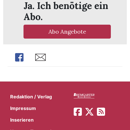
Ja. Ich benötige ein
t
Abo.
Abo Angebote
Share
Share
Redaktion / Verlag
en
Impressum
Inserieren
n