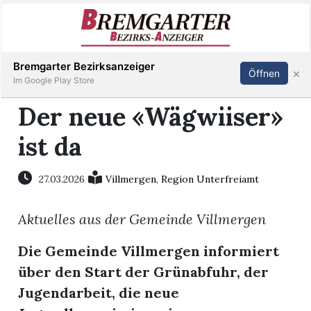
Inserieren
Abonnieren
Anmelden
Bremgarter Bezirksanzeiger
×
Öffnen
Im Google Play Store
Der neue «Wägwiiser»
ist da
Immobilien
Veranstaltungen
27.03.2026
Villmergen
,
Region Unterfreiamt
Aktuelles aus der Gemeinde Villmergen
Stellen
Die Gemeinde Villmergen informiert
E-
über den Start der Grünabfuhr, der
Paper
Jugendarbeit, die neue
Newsletter