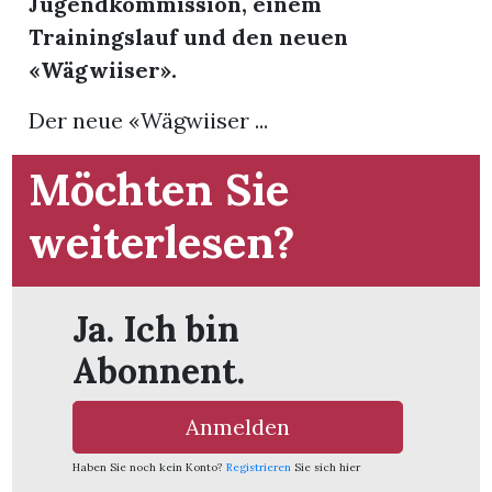
Jugendkommission, einem
Trainingslauf und den neuen
App
«Wägwiiser».
gion
Der neue «Wägwiiser ...
emgarten
Möchten Sie
weiterlesen?
Bremgarten
Ja. Ich bin
gion
Abonnent.
emgarten
Anmelden
Haben Sie noch kein Konto?
Registrieren
Sie sich hier