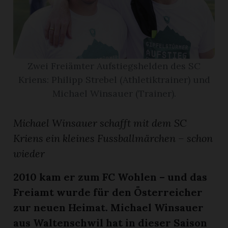
App
gion
Zwei Freiämter Aufstiegshelden des SC
emgarten
Kriens: Philipp Strebel (Athletiktrainer) und
Michael Winsauer (Trainer).
Bremgarten
Michael Winsauer schafft mit dem SC
Kriens ein kleines Fussballmärchen – schon
wieder
gion
2010 kam er zum FC Wohlen – und das
emgarten
Freiamt wurde für den Österreicher
zur neuen Heimat. Michael Winsauer
aus Waltenschwil hat in dieser Saison