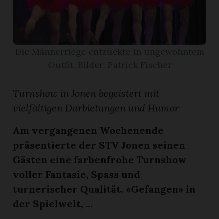
App
gion
Die Männerriege entzückte in ungewohntem
Outfit. Bilder: Patrick Fischer
emgarten
Turnshow in Jonen begeistert mit
Bremgarten
vielfältigen Darbietungen und Humor
Am vergangenen Wochenende
präsentierte der STV Jonen seinen
gion
Gästen eine farbenfrohe Turnshow
voller Fantasie, Spass und
emgarten
turnerischer Qualität. «Gefangen» in
der Spielwelt, ...