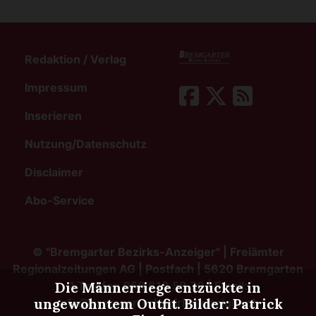
Redaktion / Verlag
Impressum
Inserieren
Nutzung/Datenschutz
Disclaimer
Abo-Service
©
"Bremgarter Bezirks-Anzeiger" | Freiämter
Regionalzeitungen AG | Postfach | 5620 Bremgarten
1 Telefon 056 618 58 70 | Email:
Die Männerriege entzückte in
info@bremgarterbezirksanzeiger.ch
ungewohntem Outfit. Bilder: Patrick