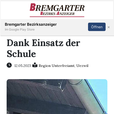
Inserieren
Abonnieren
Anmelden
Bremgarter Bezirksanzeiger
×
Öffnen
Im Google Play Store
Dank Einsatz der
Schule
Immobilien
Veranstaltungen
12.05.2023
Region Unterfreiamt
,
Uezwil
Stellen
E-
Paper
Newsletter