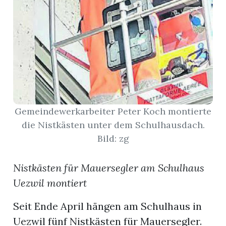
t
Gemeindewerkarbeiter Peter Koch montierte
die Nistkästen unter dem Schulhausdach.
Bild: zg
Nistkästen für Mauersegler am Schulhaus
en
Uezwil montiert
Seit Ende April hängen am Schulhaus in
n
Uezwil fünf Nistkästen für Mauersegler.