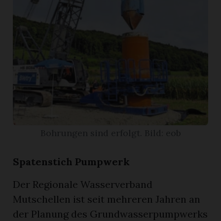
App
gion
emgarten
Bremgarten
Bohrungen sind erfolgt. Bild: eob
gion
Spatenstich Pumpwerk
emgarten
Der Regionale Wasserverband
Mutschellen ist seit mehreren Jahren an
der Planung des Grundwasserpumpwerks