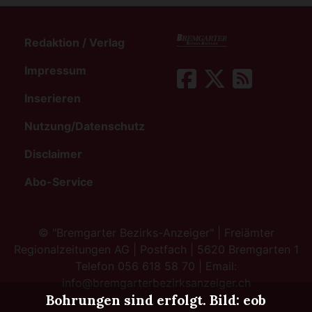
Redaktion / Verlag
Impressum
Inserieren
Nutzung/Datenschutz
Disclaimer
Abo-Service
©
"Bremgarter Bezirks-Anzeiger" | Freiämter
Regionalzeitungen AG | Postfach | 5620 Bremgarten 1
Telefon 056 618 58 70 | Email:
info@bremgarterbezirksanzeiger.ch
Bohrungen sind erfolgt. Bild: eob