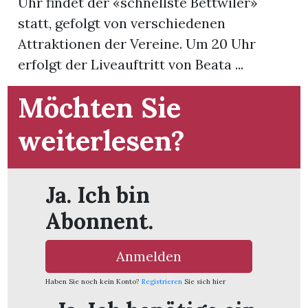
Uhr findet der «schnellste Bettwiler»
statt, gefolgt von verschiedenen
App
Attraktionen der Vereine. Um 20 Uhr
gion
erfolgt der Liveauftritt von Beata ...
emgarten
Möchten Sie
weiterlesen?
Bremgarten
Ja. Ich bin
gion
Abonnent.
emgarten
Anmelden
Haben Sie noch kein Konto?
Registrieren
Sie sich hier