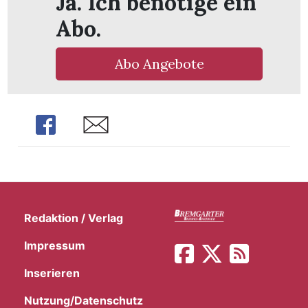
Ja. Ich benötige ein
t
Abo.
Abo Angebote
Share
Share
Redaktion / Verlag
en
Impressum
Inserieren
n
Nutzung/Datenschutz