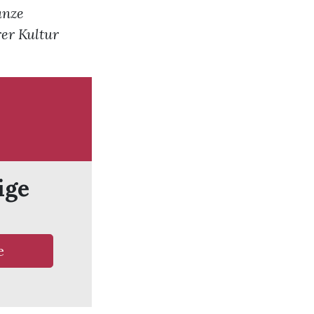
anze
er Kultur
ige
e