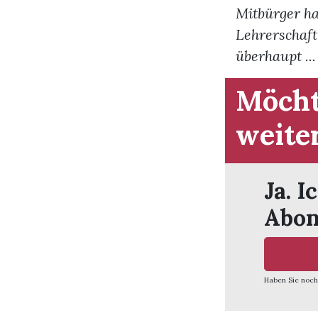
Mitbürger ha
Lehrerschaft
überhaupt ...
Möcht
weite
Ja. I
Abon
Haben Sie noch