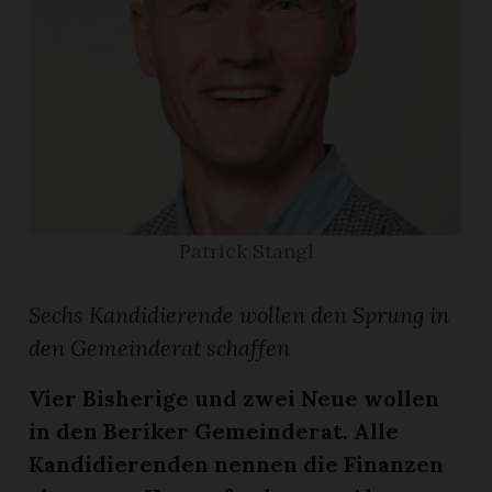
App
gion
emgarten
Bremgarten
Patrick Stangl
Sechs Kandidierende wollen den Sprung in
gion
den Gemeinderat schaffen
emgarten
Vier Bisherige und zwei Neue wollen
in den Beriker Gemeinderat. Alle
Kandidierenden nennen die Finanzen