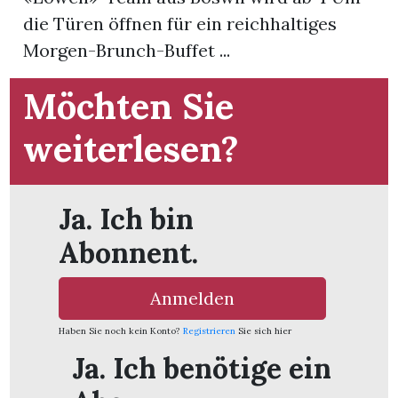
t
die Türen öffnen für ein reichhaltiges
Morgen-Brunch-Buffet ...
Möchten Sie
weiterlesen?
Ja. Ich bin
Abonnent.
Anmelden
en
Haben Sie noch kein Konto?
Registrieren
Sie sich hier
Ja. Ich benötige ein
n