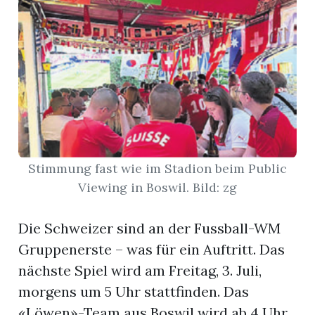
App
gion
emgarten
Bremgarten
Stimmung fast wie im Stadion beim Public
Viewing in Boswil. Bild: zg
gion
Die Schweizer sind an der Fussball-WM
Gruppenerste – was für ein Auftritt. Das
emgarten
nächste Spiel wird am Freitag, 3. Juli,
morgens um 5 Uhr stattfinden. Das
«Löwen»-Team aus Boswil wird ab 4 Uhr