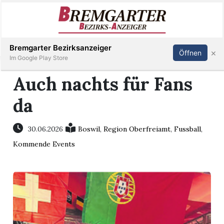
Inserieren
Abonnieren
Anmelden
Bremgarter Bezirksanzeiger
×
Öffnen
Im Google Play Store
Auch nachts für Fans
da
Immobilien
Veranstaltungen
30.06.2026
Boswil
,
Region Oberfreiamt
,
Fussball
,
Kommende Events
Stellen
E-
Paper
Newsletter