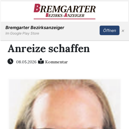
Inserieren
Abonnieren
Anmelden
Bremgarter Bezirksanzeiger
×
Öffnen
Im Google Play Store
Anreize schaffen
Immobilien
08.05.2026
Kommentar
Veranstaltungen
Stellen
E-
Paper
Newsletter