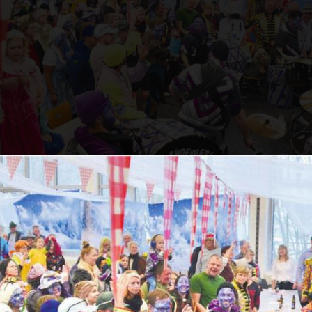
rrenmarsch wird gefeiert. Beim energiegeladenen 
geischter bleibt in der Turnhalle Buttwil kaum jem
Bilder: Thomas Stöckli
renmarsch wurde die Fasnacht in Buttwil stimmu