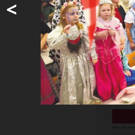
<
«Blüemlisa
diese Saiso
Vorzeichen
...
Möcht
weite
Ja. I
Abon
Haben Sie noch