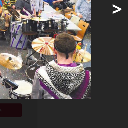
>
henwien
m
auseri zum
ige
e