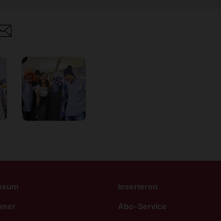
are
ssum
Inserieren
imer
Abo-Service