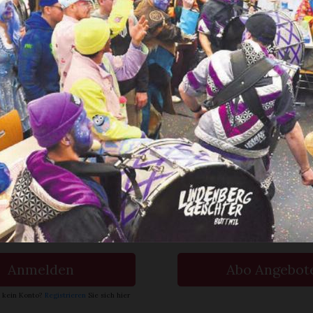
lp ire Winternacht» hat die Gesellschaft Ho
n auf ihre Fahnen geschrieben. Unter diese
 wurde der Narrenmarsch zur Feuerstelle G
en Sie
rlesen?
ch bin
Ja. Ich benöt
nent.
ein Abo.
Anmelden
Abo Angebot
 kein Konto?
Registrieren
Sie sich hier