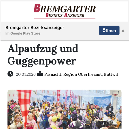
Inserieren
Abonnieren
Anmelden
Bremgarter Bezirksanzeiger
×
Öffnen
Im Google Play Store
Alpaufzug und
Guggenpower
Immobilien
Veranstaltungen
20.01.2026
Fasnacht
,
Region Oberfreiamt
,
Buttwil
Stellen
E-
Paper
Newsletter