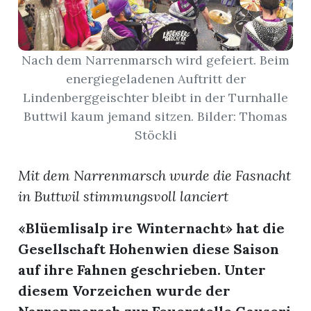
App
Nach dem Narrenmarsch wird gefeiert. Beim
gion
energiegeladenen Auftritt der
emgarten
Lindenberggeischter bleibt in der Turnhalle
Buttwil kaum jemand sitzen. Bilder: Thomas
Stöckli
Bremgarten
Mit dem Narrenmarsch wurde die Fasnacht
in Buttwil stimmungsvoll lanciert
gion
«Blüemlisalp ire Winternacht» hat die
Gesellschaft Hohenwien diese Saison
emgarten
auf ihre Fahnen geschrieben. Unter
diesem Vorzeichen wurde der