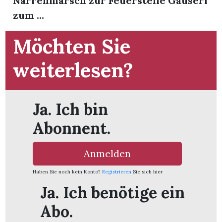
Narrenmarsch zur Feuerstelle Gauseri
t
zum ...
Möchten Sie
weiterlesen?
Ja. Ich bin
Abonnent.
Anmelden
Haben Sie noch kein Konto?
Registrieren
Sie sich hier
en
Ja. Ich benötige ein
Abo.
n