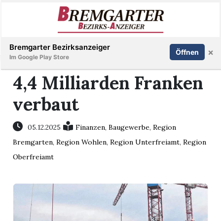
Inserieren
Abonnieren
Anmelden
Bremgarter Bezirksanzeiger
×
Öffnen
Im Google Play Store
4,4 Milliarden Franken
verbaut
Immobilien
Veranstaltungen
05.12.2025
Finanzen
,
Baugewerbe
,
Region
Bremgarten
,
Region Wohlen
,
Region Unterfreiamt
,
Region
Stellen
Oberfreiamt
E-
Paper
Newsletter