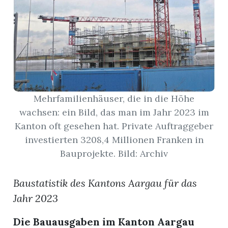
App
gion
emgarten
Mehrfamilienhäuser, die in die Höhe
Bremgarten
wachsen: ein Bild, das man im Jahr 2023 im
Kanton oft gesehen hat. Private Auftraggeber
investierten 3208,4 Millionen Franken in
Bauprojekte. Bild: Archiv
gion
Baustatistik des Kantons Aargau für das
emgarten
Jahr 2023
Die Bauausgaben im Kanton Aargau