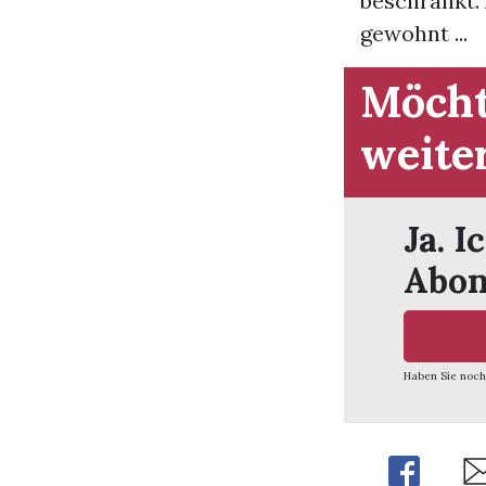
beschränkt.
gewohnt ...
Möcht
weite
Ja. I
Abon
Haben Sie noch
Share
Sh