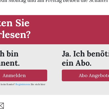
 Am Montag und am Freitag bleiben die Schalter
en Sie
rlesen?
ch bin
Ja. Ich benöt
nent.
ein Abo.
Anmelden
Abo Angebot
 kein Konto?
Registrieren
Sie sich hier
are